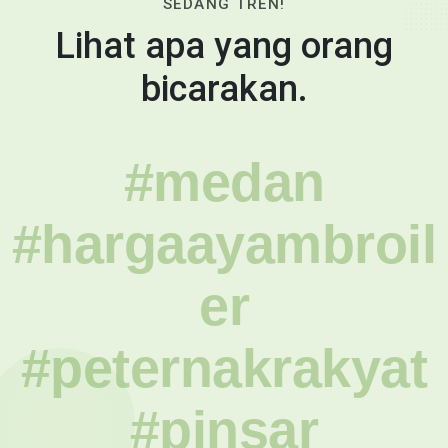
SEDANG TREN!
Lihat apa yang orang
bicarakan.
#medan
#hargaayambroil
er
#peternakrakyat
#pinsar