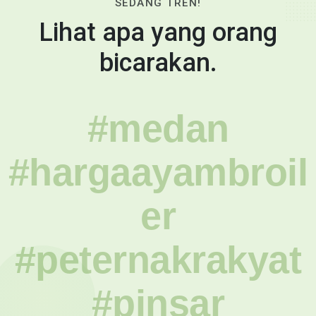
SEDANG TREN!
Lihat apa yang orang
bicarakan.
#medan
#hargaayambroil
er
#peternakrakyat
#pinsar