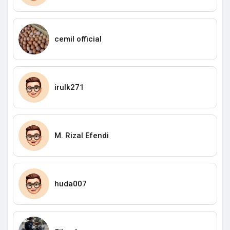
cemil official
irulk271
M. Rizal Efendi
huda007