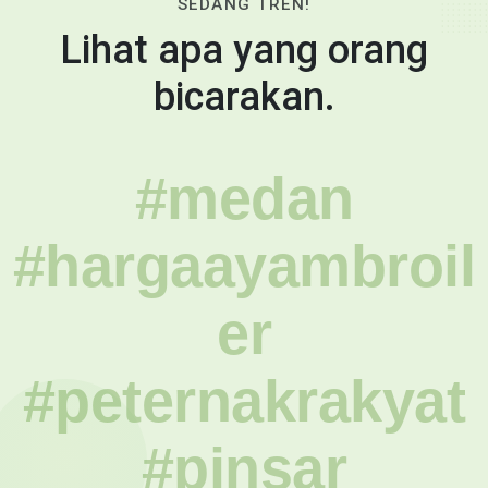
SEDANG TREN!
Lihat apa yang orang
bicarakan.
#medan
#hargaayambroil
er
#peternakrakyat
#pinsar