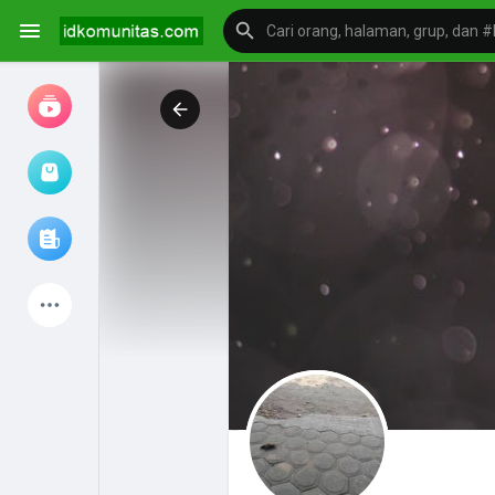
Jam tangan
Jelajahi artikel
Produk Terbaru
Mengeksplorasi
postingan populer