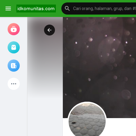
Jam tangan
Jelajahi artikel
Produk Terbaru
Mengeksplorasi
postingan populer