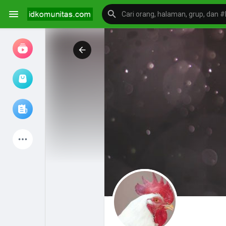
Jam tangan
Jelajahi artikel
Produk Terbaru
Mengeksplorasi
postingan populer