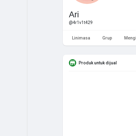
Ari
@4r1v1t429
Linimasa
Grup
Mengi
Produk untuk dijual