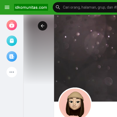
Jam tangan
Jelajahi artikel
Produk Terbaru
Mengeksplorasi
postingan populer