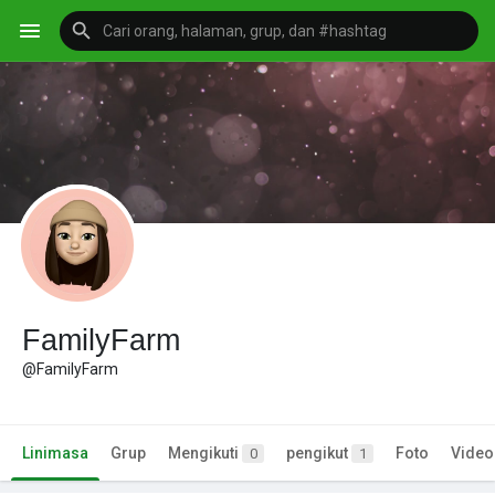
FamilyFarm
@FamilyFarm
Linimasa
Grup
Mengikuti
pengikut
Foto
Video
0
1