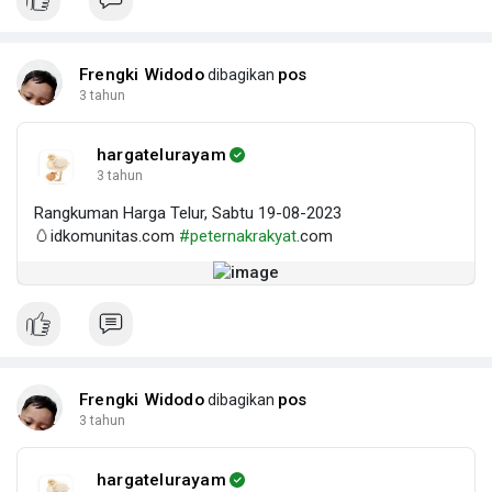
Frengki Widodo
pos
dibagikan
3 tahun
hargatelurayam
3 tahun
Rangkuman Harga Telur, Sabtu 19-08-2023
🥚idkomunitas.com
#peternakrakyat
.com
Frengki Widodo
pos
dibagikan
3 tahun
hargatelurayam