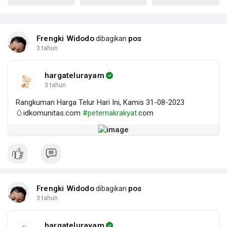
Frengki Widodo
pos
dibagikan
3 tahun
hargatelurayam
3 tahun
Rangkuman Harga Telur Hari Ini, Kamis 31-08-2023
🥚idkomunitas.com
#peternakrakyat
.com
Frengki Widodo
pos
dibagikan
3 tahun
hargatelurayam