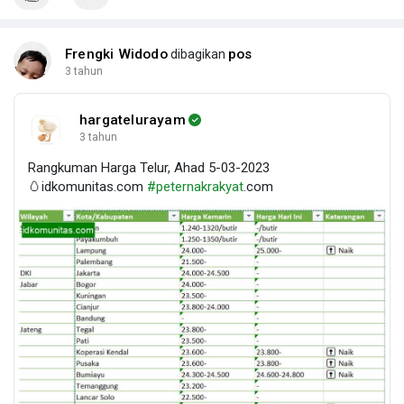
Frengki Widodo
pos
dibagikan
3 tahun
hargatelurayam
3 tahun
Rangkuman Harga Telur, Ahad 5-03-2023
🥚idkomunitas.com
#peternakrakyat
.com