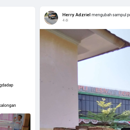
Herry Adzriel
mengubah sampul pr
4 di
ngdadap
ekalongan