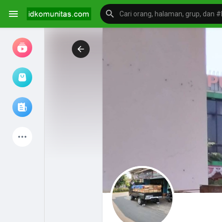
Jam tangan
Jelajahi artikel
Produk Terbaru
Mengeksplorasi
postingan populer