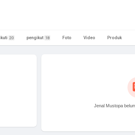
kuti
pengikut
Foto
Video
Produk
20
18
Jenal Mustopa belu