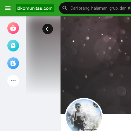
Jam tangan
Jelajahi artikel
Produk Terbaru
Mengeksplorasi
postingan populer