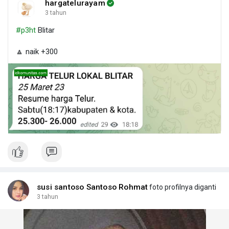
hargatelurayam
3 tahun
#p3ht
Blitar
🔼 naik +300
susi santoso Santoso Rohmat
foto profilnya diganti
3 tahun