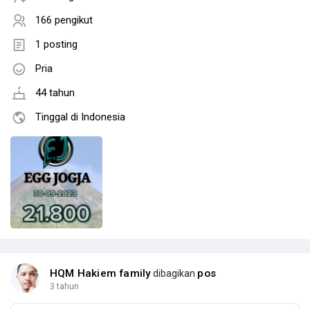
166 pengikut
1 posting
Pria
44 tahun
Tinggal di Indonesia
HQM Hakiem family
pos
dibagikan
3 tahun