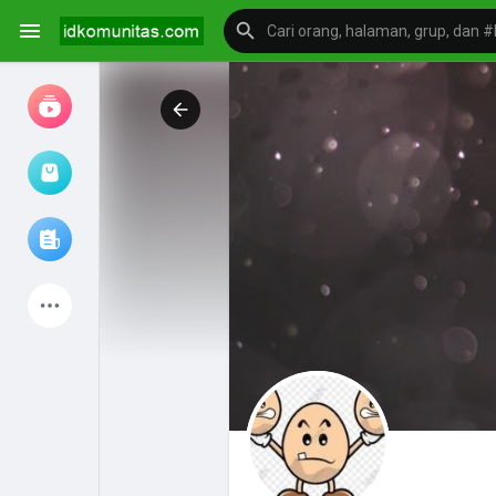
Jam tangan
Jelajahi artikel
Produk Terbaru
Mengeksplorasi
postingan populer