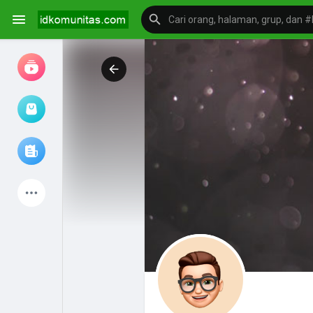
Jam tangan
Jelajahi artikel
Produk Terbaru
Mengeksplorasi
postingan populer