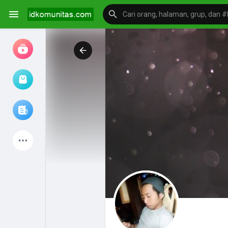
Jam tangan
Jelajahi artikel
Produk Terbaru
Mengeksplorasi
postingan populer