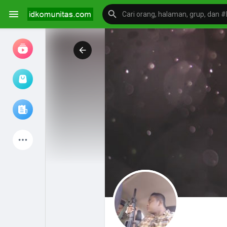
Jam tangan
Jelajahi artikel
Produk Terbaru
Mengeksplorasi
postingan populer