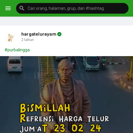
hargatelurayam
2 tahun
#purbalingga