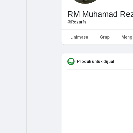
RM Muhamad Rez
@Rezarfs
Linimasa
Grup
Mengi
Produk untuk dijual