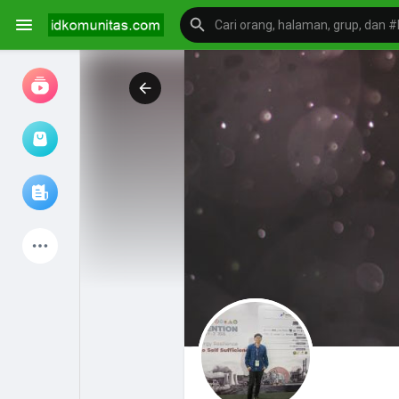
Jam tangan
Jelajahi artikel
Produk Terbaru
Mengeksplorasi
postingan populer